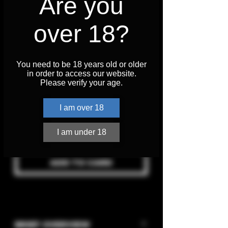
Are you
TURICUM
over 18?
COCKTAIL
SHAKER
You need to be 18 years old or older
Price
CHF 39.90
in order to access our website.
Please verify your age.
VAT Included
I am over 18
Quantity
*
I am under 18
ADD TO CARD
BRIEF OVERVIEW